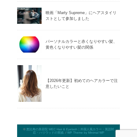
映画「Marty Supreme」にヘアスタイリ
ストとして参加しました
パーソナルカラーと赤くなりやすい髪、
黄色くなりやすい髪の関係
【2026年更新】初めてのヘアカラーで注
意したいこと
©
恵比寿の美容院 WEC Hair & Eyelash｜外国人風カラー・英語対
応・ハリウッドの実績
. /
WP Theme by Minimal WP